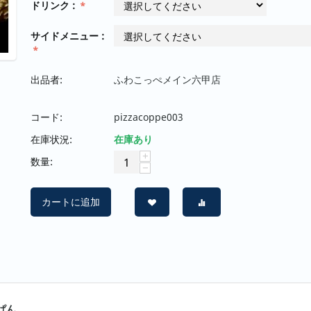
ドリンク :
サイドメニュー :
出品者:
ふわこっぺメイン六甲店
コード:
pizzacoppe003
在庫状況:
在庫あり
+
数量:
−
カートに追加
ぱん。