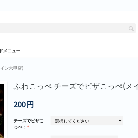
ドメニュー
イン六甲店)
ふわこっぺ チーズでピザこっぺ(メ
200
円
チーズでピザこ
っぺ :